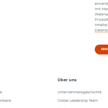
einvers
mit Mar
Webinar
Produk
Inhalte
Datensc
SE
e
Über uns
e
Unternehmensgeschichte
enbank
Global Leadership Team