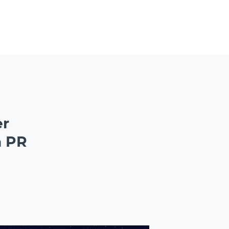
er
n PR