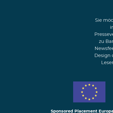
Sie möc
i
Pressev
zu Ba
Newsfee
Design 
Lese
Sponsored Placement Europ