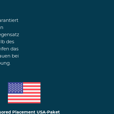
rantiert
en
egensatz
lb des
ifen das
auen bei
bung.
sored Placement USA-Paket