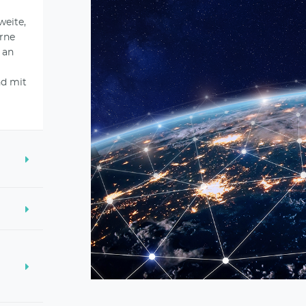
weite,
erne
 an
nd mit