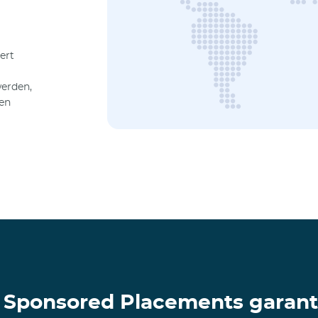
ert
erden,
pen
 Sponsored Placements garant