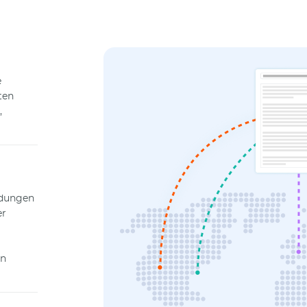
e
ten
,
endungen
er
en