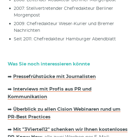
2007: Stellvertretender Chefredakteur Berliner
Morgenpost
2009: Chefredakteur Weser-Kurier und Bremer
Nachrichten
Seit 2011: Chefredakteur Hamburger Abendblatt
Was Sie noch interessieren könnte
➡️
Pressefrühstücke mit Journalisten
➡️
Interviews mit Profis aus PR und
Kommunikation
➡️
Überblick zu allen
Cision Webinaren rund um
PR-Best Practices
➡️
Mit "3Viertel12" schenken wir Ihnen kostenloses