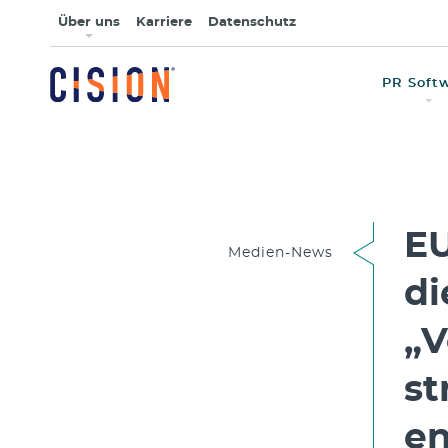
Über uns
Karriere
Datenschutz
PR Soft
EU
Medien-News
di
„V
st
en