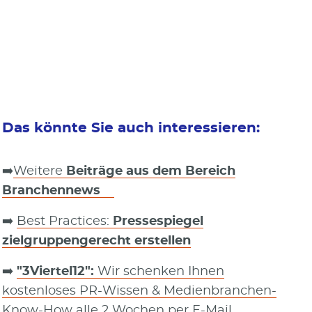
Das könnte Sie auch interessieren:
➡️
Weitere
Beiträge aus dem Bereich
Branchennews
➡️
Best Practices:
Pressespiegel
zielgruppengerecht erstellen
➡️
"3Viertel12":
Wir schenken Ihnen
kostenloses PR-Wissen & Medienbranchen-
Know-How alle 2 Wochen per E-Mail.