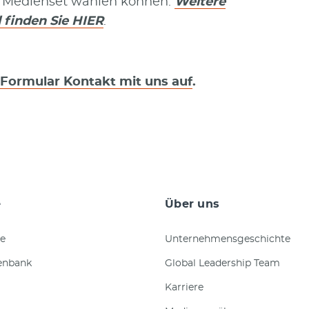
s Medienset wählen können.
Weitere
 finden Sie HIER
.
Formular Kontakt mit uns auf
.
e
Über uns
e
Unternehmensgeschichte
enbank
Global Leadership Team
Karriere