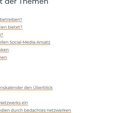
cht der Themen
betreiben?
ien bietet?
n?
ellen Social-Media-Ansatz
anken
rmen
onskalender den Überblick
Netzwerks ein
 Medien durch bedachtes netzwerken