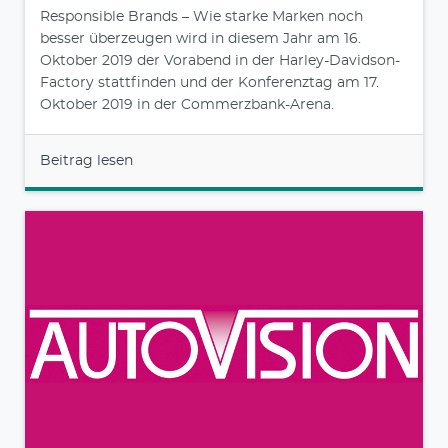
Responsible Brands – Wie starke Marken noch
besser überzeugen wird in diesem Jahr am 16.
Oktober 2019 der Vorabend in der Harley-Davidson-
Factory stattfinden und der Konferenztag am 17.
Oktober 2019 in der Commerzbank-Arena.
Beitrag lesen