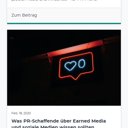
Zum Beitrag
Feb. 18, 2020
Was PR-Schaffende über Earned Media
und soziale Medien wissen sollten